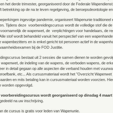
e en het derde trimester, georganiseerd door de Federale Wapendien
 betrekking op de na te leven regelgeving, de beroepsdeontologie en
perkingen ingevolge pandemie, organiseert Wapenunie traditioneel
n. Tijdens deze voorbereidingscursus wordt de volledige stof die de
oornamelijk de wapenwet, de verplichtingen voor handelaars, de reg
 Alle stof wordt behandeld vanuit het perspectief van een wapenhandela
ere wapenbezitters en is enkel gericht tot personen actief in de wapen
aamheidsexamen bij de FOD Justitie.
dingscursus bestaat uit 2 sessies die samen dienen te worden gevol
 wapenwet, de indeling van de wapens, de verboden wapens, de erke
er in detail gegaan op alle aspecten die verband houden met vuurwa
proefbank, etc... Als cursusmateriaal wordt het "Overzicht Wapenwet 
waarden en mits betaling kan in cursusmateriaal worden voorzien. Hier
e worden opgevolgd.
voorbereidingscursus wordt georganiseerd op dinsdag 4 maart
edeeld na uw inschrijving.
 de cursus is gratis voor leden van Wapenunie.