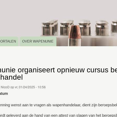
Overslaan
en
naar
de
inhoud
gaan
PORTALEN
OVER WAPENUNIE
unie organiseert opnieuw cursus 
handel
r
NicoD
op
vr, 01/24/2025 - 10:56
atum
nning wenst aan te vragen als wapenhandelaar, dient zijn beroepsb
ordt geleverd aan de hand van een attest van slagen van het beroe