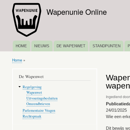
Wapenunie Online
HOME
NIEUWS
DE WAPENWET
STANDPUNTEN
HOOFDNAVIGATIE
Home
Kruimelpad
Wapen
De Wapenwet
wapen
Regelgeving
Wapenwet
Ingediend doo
Uitvoeringsbesluiten
Publicatied
Omzendbrieven
24/01/2025
Parlementaire Vragen
Rechtspraak
Wie een erke
Dit bewijs w