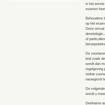
in het eerst
examen heeft
Behoudens be
op het exame
Deze omvat v
deontologie.
of particuli
beroepsbekw
De voorberei
bod zoals de
wordt dan me
regelgeving 
strikte voor
nauwgezet t
De volgende
wordt u meeg
Deelname aan