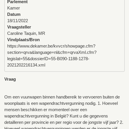
Parlement
Kamer
Datum
18/11/2022
Vraagsteller
Caroline Taquin, MR
Vindplaats/Bron
https://www.dekamer.be/kvvcr/showpage.cfm?
section=qrva&language=nl&cfm=qrvaXml.cfm?
legislat=55&dossierID=55-B090-1188-1278-
2021202216134.xml
Vraag
Om een vuurwapen binnen handbereik te vervoeren buiten de
woonplaats is een wapendrachtvergunning nodig. 1. Hoeveel
mensen beschikken er momenteel over een
wapendrachtvergunning in België? Kunt u die gegevens
detailleren per provincie en per regio voor de jongste vijf jaar? 2.
Hoeveel wapendrachtvergunningen werden er de jongste vijf