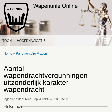
Overslaan
Wapenunie Online
en
naar
de
inhoud
gaan
TOON — HOOFDNAVIGATIE
HOOFDNAVIGATIE
HOME
NIEUWS
DE WAPENWET
STANDPUNTEN
PORTALEN
OVER WAPENUNIE
Home
Parlementaire Vragen
Kruimelpad
Aantal
wapendrachtvergunningen -
uitzonderlijk karakter
wapendracht
Ingediend door
NicoD
op
vr, 09/15/2023 - 15:50
Informatie