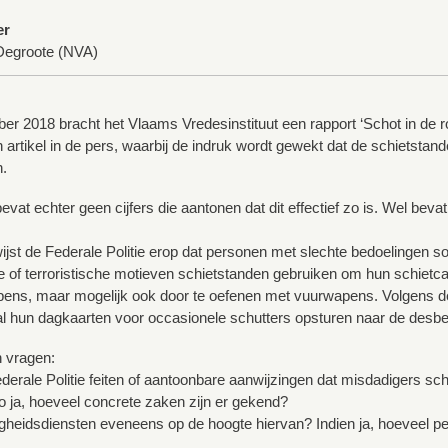
er
Degroote (NVA)
r 2018 bracht het Vlaams Vredesinstituut een rapport ‘Schot in de roo
en artikel in de pers, waarbij de indruk wordt gewekt dat de schietsta
n.
evat echter geen cijfers die aantonen dat dit effectief zo is. Wel bevat
ijst de Federale Politie erop dat personen met slechte bedoelingen
e of terroristische motieven schietstanden gebruiken om hun schietcap
ens, maar mogelijk ook door te oefenen met vuurwapens. Volgens de Fed
al hun dagkaarten voor occasionele schutters opsturen naar de desbet
 vragen:
ederale Politie feiten of aantoonbare aanwijzingen dat misdadigers sch
 ja, hoeveel concrete zaken zijn er gekend?
iligheidsdiensten eveneens op de hoogte hiervan? Indien ja, hoeveel p