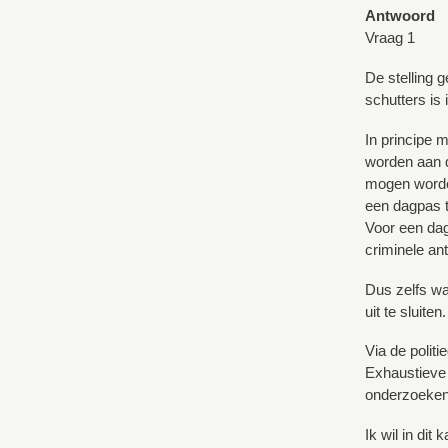
Antwoord
Vraag 1
De stelling 
schutters is
In principe 
worden aan d
mogen worden
een dagpas t
Voor een dag
criminele an
Dus zelfs wa
uit te sluiten.
Via de politi
Exhaustieve c
onderzoeken 
Ik wil in dit