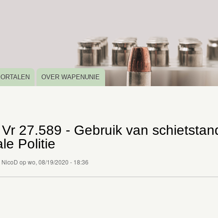
Overslaan
en
naar
de
inhoud
gaan
PORTALEN
OVER WAPENUNIE
Vr 27.589 - Gebruik van schietstan
le Politie
r
NicoD
op
wo, 08/19/2020 - 18:36