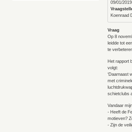
09/01/2019
Vraagstell
Koenraad 
Vraag
Op 8 novembe
leidde tot e
te verbetere
Het rapport b
volgt:
‘Daarnaast w
met criminel
luchtdrukwap
schietclubs 
Vandaar mijn
- Heeft de F
motieven? Zo
- Zijn de ve