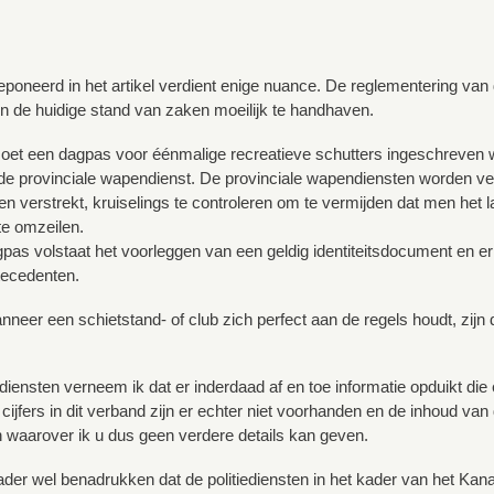
geponeerd in het artikel verdient enige nuance. De reglementering 
 in de huidige stand van zaken moeilijk te handhaven.
moet een dagpas voor éénmalige recreatieve schutters ingeschreven w
e provinciale wapendienst. De provinciale wapendiensten worden ve
 verstrekt, kruiselings te controleren om te vermijden dat men het l
e omzeilen.
pas volstaat het voorleggen van een geldig identiteitsdocument en e
tecedenten.
nneer een schietstand- of club zich perfect aan de regels houdt, zijn 
ediensten verneem ik dat er inderdaad af en toe informatie opduikt die 
ijfers in dit verband zijn er echter niet voorhanden en de inhoud van 
waarover ik u dus geen verdere details kan geven.
 kader wel benadrukken dat de politiediensten in het kader van het Kan