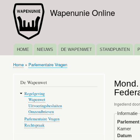
Wapenunie Online
HOME
NIEUWS
DE WAPENWET
STANDPUNTEN
HOOFDNAVIGATIE
Home
Parlementaire Vragen
Kruimelpad
Mond. 
De Wapenwet
Federa
Regelgeving
Wapenwet
Ingediend doo
Uitvoeringsbesluiten
Omzendbrieven
Informatie
Parlementaire Vragen
Parlement
Rechtspraak
Kamer
Datum