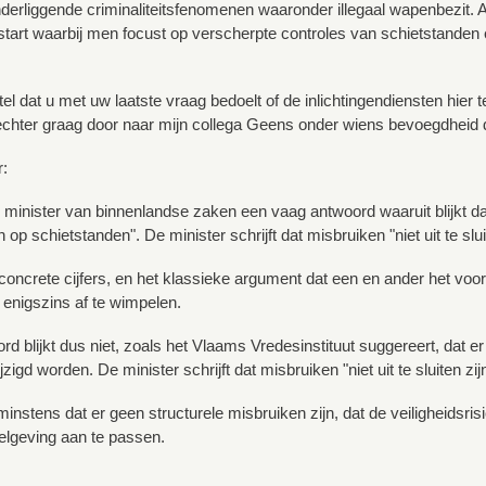
derliggende criminaliteitsfenomenen waaronder illegaal wapenbezit.
start waarbij men focust op verscherpte controles van schietstanden e
tel dat u met uw laatste vraag bedoelt of de inlichtingendiensten hie
 echter graag door naar mijn collega Geens onder wiens bevoegdheid d
r:
 minister van binnenlandse zaken een vaag antwoord waaruit blijkt dat 
 op schietstanden". De minister schrijft dat misbruiken "niet uit te sluit
 concrete cijfers, en het klassieke argument dat een en ander het vo
enigszins af te wimpelen.
ord blijkt dus niet, zoals het Vlaams Vredesinstituut suggereert, dat e
igd worden. De minister schrijft dat misbruiken "niet uit te sluiten zi
t minstens dat er geen structurele misbruiken zijn, dat de veiligheids
elgeving aan te passen.