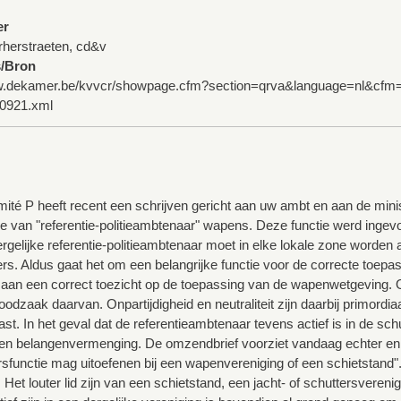
er
rherstraeten, cd&v
s/Bron
ww.dekamer.be/kvvcr/showpage.cfm?section=qrva&language=nl&cfm=
0921.xml
ité P heeft recent een schrijven gericht aan uw ambt en aan de mini
ie van "referentie-politieambtenaar" wapens. Deze functie werd in
rgelijke referentie-politieambtenaar moet in elke lokale zone worden a
s. Aldus gaat het om een belangrijke functie voor de correcte toepa
g aan een correct toezicht op de toepassing van de wapenwetgevin
oodzaak daarvan. Onpartijdigheid en neutraliteit zijn daarbij primordia
st. In het geval dat de referentieambtenaar tevens actief is in de sch
d en belangenvermenging. De omzendbrief voorziet vandaag echter enke
sfunctie mag uitoefenen bij een wapenvereniging of een schietstand"
. Het louter lid zijn van een schietstand, een jacht- of schuttersveren