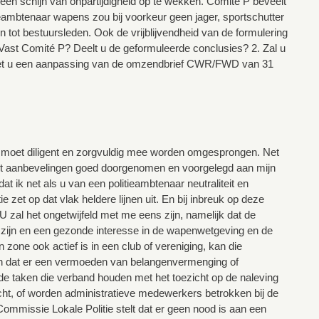
m een schijn van onpartijdigheid op te wekken. Comité P beveelt
mbtenaar wapens zou bij voorkeur geen jager, sportschutter
en tot bestuursleden. Ook de vrijblijvendheid van de formulering
t Vast Comité P? Deelt u de geformuleerde conclusies? 2. Zal u
rziet u een aanpassing van de omzendbrief CWR/FWD van 31
ar moet diligent en zorgvuldig mee worden omgesprongen. Net
met aanbevelingen goed doorgenomen en voorgelegd aan mijn
at ik net als u van een politieambtenaar neutraliteit en
e zet op dat vlak heldere lijnen uit. En bij inbreuk op deze
U zal het ongetwijfeld met me eens zijn, namelijk dat de
 zijn en een gezonde interesse in de wapenwetgeving en de
zone ook actief is in een club of vereniging, kan die
den dat er een vermoeden van belangenvermenging of
n de taken die verband houden met het toezicht op de naleving
cht, of worden administratieve medewerkers betrokken bij de
ommissie Lokale Politie stelt dat er geen nood is aan een