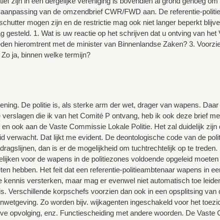
ctief zijn in een dergelijke vereniging is bovendien al grond genoeg o
aanpassing van de omzendbrief CWR/FWD aan. De referentie-politiea
 schutter mogen zijn en de restrictie mag ook niet langer beperkt blijv
ag gesteld. 1. Wat is uw reactie op het schrijven dat u ontving van he
reden hieromtrent met de minister van Binnenlandse Zaken? 3. Voo
Zo ja, binnen welke termijn?
ening. De politie is, als sterke arm der wet, drager van wapens. Da
 verslagen die ik van het Comité P ontvang, heb ik ook deze brief 
 en ook aan de Vaste Commissie Lokale Politie. Het zal duidelijk zijn d
id verwacht. Dat lijkt me evident. De deontologische code van de politi
agslijnen, dan is er de mogelijkheid om tuchtrechtelijk op te treden. 
lijken voor de wapens in de politiezones voldoende opgeleid moeten
n hebben. Het feit dat een referentie-politieambtenaar wapens in een 
e kennis versterken, maar mag er evenwel niet automatisch toe lei
d is. Verschillende korpschefs voorzien dan ook in een opsplitsing va
wetgeving. Zo worden bijv. wijkagenten ingeschakeld voor het toezi
eve opvolging, enz. Functiescheiding met andere woorden. De Vaste C