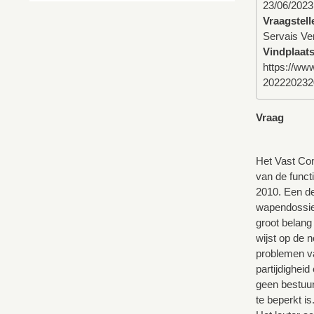
23/06/2023
Vraagstell
Servais Ve
Vindplaat
https://w
202220232
Vraag
Het Vast Com
van de funct
2010. Een de
wapendossier
groot belan
wijst op de n
problemen va
partijdighei
geen bestuur
te beperkt is