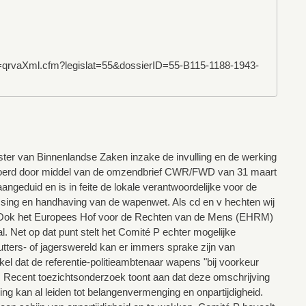
qrvaXml.cfm?legislat=55&dossierID=55-B115-1188-1943-
ster van Binnenlandse Zaken inzake de invulling en de werking
gevoerd door middel van de omzendbrief CWR/FWD van 31 maart
angeduid en is in feite de lokale verantwoordelijke voor de
ssing en handhaving van de wapenwet. Als cd en v hechten wij
g. Ook het Europees Hof voor de Rechten van de Mens (EHRM)
al. Net op dat punt stelt het Comité P echter mogelijke
utters- of jagerswereld kan er immers sprake zijn van
l dat de referentie-politieambtenaar wapens "bij voorkeur
. Recent toezichtsonderzoek toont aan dat deze omschrijving
iging kan al leiden tot belangenvermenging en onpartijdigheid.