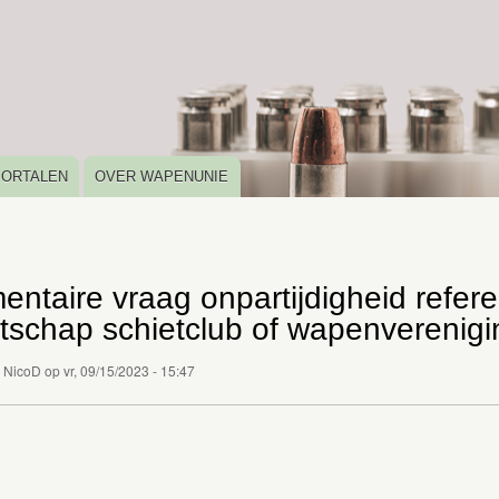
Overslaan
en
naar
de
inhoud
gaan
PORTALEN
OVER WAPENUNIE
entaire vraag onpartijdigheid refe
tschap schietclub of wapenverenigi
r
NicoD
op
vr, 09/15/2023 - 15:47