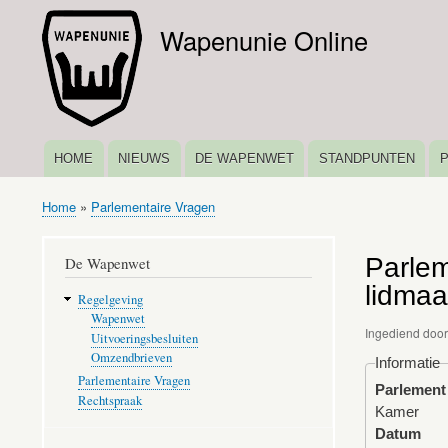
Wapenunie Online
HOME
NIEUWS
DE WAPENWET
STANDPUNTEN
HOOFDNAVIGATIE
Home
Parlementaire Vragen
Kruimelpad
Parlem
De Wapenwet
lidmaa
Regelgeving
Wapenwet
Ingediend doo
Uitvoeringsbesluiten
Omzendbrieven
Informatie
Parlementaire Vragen
Parlement
Rechtspraak
Kamer
Datum