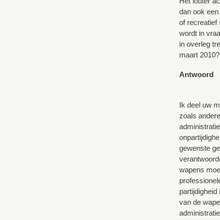
Het louter a
dan ook een 
of recreatief
wordt in vra
in overleg t
maart 2010? 
Antwoord
Ik deel uw m
zoals andere
administratie
onpartijdighe
gewenste gedr
verantwoorde
wapens moete
professionel
partijdighei
van de wapen
administrati