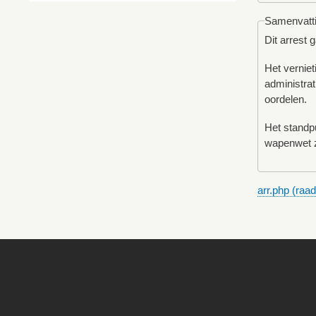
Samenvatt
Dit arrest 
Het verniet
administrat
oordelen.
Het standpu
wapenwet z
arr.php (raa