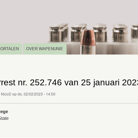
Overslaan
en
naar
de
inhoud
gaan
PORTALEN
OVER WAPENUNIE
rest nr. 252.746 van 25 januari 202
r
NicoD
op
do, 02/02/2023 - 14:50
lege
tate