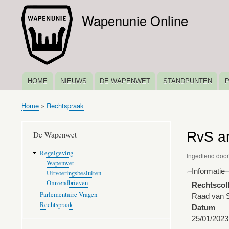
Wapenunie Online
HOME
NIEUWS
DE WAPENWET
STANDPUNTEN
HOOFDNAVIGATIE
Home
Rechtspraak
Kruimelpad
RvS ar
De Wapenwet
Regelgeving
Ingediend doo
Wapenwet
Informatie
Uitvoeringsbesluiten
Omzendbrieven
Rechtscol
Parlementaire Vragen
Raad van S
Rechtspraak
Datum
25/01/2023