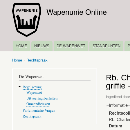
Wapenunie Online
HOME
NIEUWS
DE WAPENWET
STANDPUNTEN
HOOFDNAVIGATIE
Home
Rechtspraak
Kruimelpad
Rb. Ch
De Wapenwet
griffie
Regelgeving
Wapenwet
Ingediend doo
Uitvoeringsbesluiten
Omzendbrieven
Informatie
Parlementaire Vragen
Rechtscol
Rechtspraak
Rb. Charler
Datum