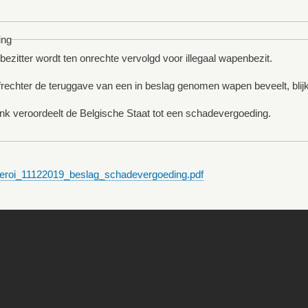
ing
zitter wordt ten onrechte vervolgd voor illegaal wapenbezit.
frechter de teruggave van een in beslag genomen wapen beveelt, blijk
nk veroordeelt de Belgische Staat tot een schadevergoeding.
eroi_11122019_beslag_schadevergoeding.pdf