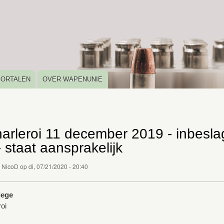
Overslaan
en
naar
de
inhoud
gaan
PORTALEN
OVER WAPENUNIE
arleroi 11 december 2019 - inbesla
 - staat aansprakelijk
r
NicoD
op
di, 07/21/2020 - 20:40
lege
oi