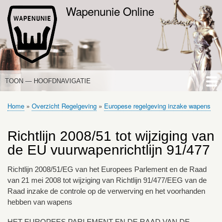
Overslaan
Wapenunie Online
en
naar
de
inhoud
gaan
TOON — HOOFDNAVIGATIE
HOOFDNAVIGATIE
HOME
NIEUWS
DE WAPENWET
STANDPUNTEN
PORTALEN
OVER WAPENUNIE
Home
Overzicht Regelgeving
Europese regelgeving inzake wapens
Kruimelpad
Richtlijn 2008/51 tot wijziging van
de EU vuurwapenrichtlijn 91/477
Richtlijn 2008/51/EG van het Europees Parlement en de Raad
van 21 mei 2008 tot wijziging van Richtlijn 91/477/EEG van de
Raad inzake de controle op de verwerving en het voorhanden
hebben van wapens
HET EUROPEES PARLEMENT EN DE RAAD VAN DE