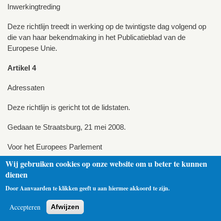
Inwerkingtreding
Deze richtlijn treedt in werking op de twintigste dag volgend op
die van haar bekendmaking in het Publicatieblad van de
Europese Unie.
Artikel 4
Adressaten
Deze richtlijn is gericht tot de lidstaten.
Gedaan te Straatsburg, 21 mei 2008.
Voor het Europees Parlement
Wij gebruiken cookies op onze website om u beter te kunnen
De voorzitter
dienen
H.-G. Pöttering
Door Aanvaarden te klikken geeft u aan hiermee akkoord te zijn.
Voor de Raad
Accepteren
Afwijzen