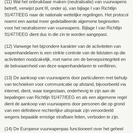
(11) Wat het onbruikbaar maken (neutralisatie) van vuurwapens
betreft, verwijst punt III, onder a), van bijlage I van Richtlijn
91/477/EEG naar de nationale wettelijke regelingen. Het protocol
noemt een aantal meer gedetailleerde algemene beginselen
voor het neutraliseren van vuurwapens. Bijlage I van Richtlijn
91/477/EEG dient dus in die zin te worden aangepast.
(12) Vanwege het bijzondere karakter van de activiteiten van
wapenhandelaren is een strikte controle van de lidstaten op die
activiteiten noodzakelijk, met name om de beroepsintegriteit en
de bekwaamheid van deze wapenhandelaren te verifiëren.
(13) De aankoop van vuurwapens door particulieren met behulp
van technieken voor communicatie op afstand, bijvoorbeeld via
internet, dient, waar toegestaan, onderhevig te zijn aan de
bepalingen van Richtlijn 91/477/EEG en als een algemene regel
dient de aankoop van vuurwapens door personen die op grond
van een definitieve rechterlijke uitspraak zijn veroordeeld
wegens bepaalde ernstige strafbare feiten, verboden te zijn.
(14) De Europese vuurwapenpas functioneert over het geheel