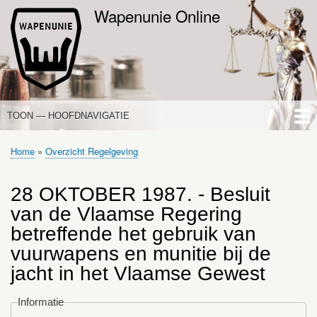
Overslaan
Wapenunie Online
en
naar
de
inhoud
gaan
TOON — HOOFDNAVIGATIE
HOOFDNAVIGATIE
HOME
NIEUWS
DE WAPENWET
STANDPUNTEN
PORTALEN
OVER WAPENUNIE
Home
Overzicht Regelgeving
Kruimelpad
28 OKTOBER 1987. - Besluit
van de Vlaamse Regering
betreffende het gebruik van
vuurwapens en munitie bij de
jacht in het Vlaamse Gewest
Informatie