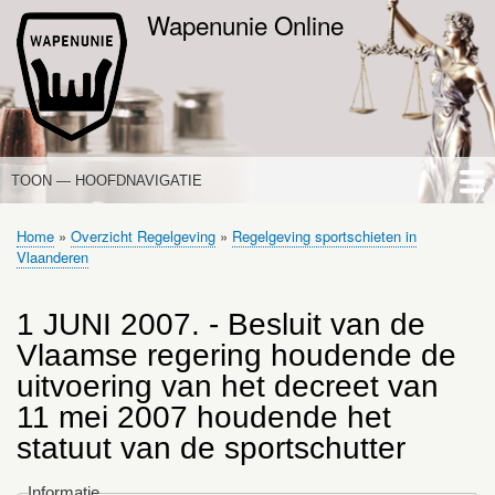
Overslaan
Wapenunie Online
en
naar
de
inhoud
gaan
TOON — HOOFDNAVIGATIE
HOOFDNAVIGATIE
HOME
NIEUWS
DE WAPENWET
STANDPUNTEN
PORTALEN
OVER WAPENUNIE
Home
Overzicht Regelgeving
Regelgeving sportschieten in
Kruimelpad
Vlaanderen
1 JUNI 2007. - Besluit van de
Vlaamse regering houdende de
uitvoering van het decreet van
11 mei 2007 houdende het
statuut van de sportschutter
Informatie