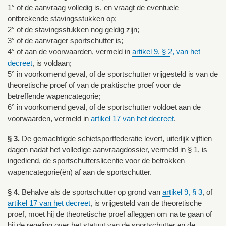
1° of de aanvraag volledig is, en vraagt de eventuele
ontbrekende stavingsstukken op;
2° of de stavingsstukken nog geldig zijn;
3° of de aanvrager sportschutter is;
4° of aan de voorwaarden, vermeld in
artikel 9, § 2, van het
decreet
, is voldaan;
5° in voorkomend geval, of de sportschutter vrijgesteld is van de
theoretische proef of van de praktische proef voor de
betreffende wapencategorie;
6° in voorkomend geval, of de sportschutter voldoet aan de
voorwaarden, vermeld in
artikel 17 van het decreet
.
§ 3.
De gemachtigde schietsportfederatie levert, uiterlijk vijftien
dagen nadat het volledige aanvraagdossier, vermeld in § 1, is
ingediend, de sportschutterslicentie voor de betrokken
wapencategorie(ën) af aan de sportschutter.
§ 4.
Behalve als de sportschutter op grond van
artikel 9, § 3
, of
artikel 17 van het decreet
, is vrijgesteld van de theoretische
proef, moet hij de theoretische proef afleggen om na te gaan of
hij de regeling over het statuut van de sportschutter en de