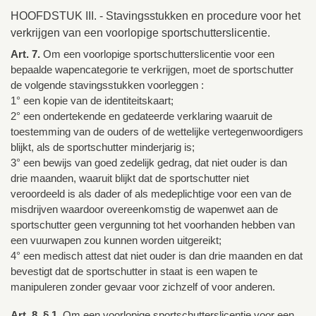
HOOFDSTUK III. - Stavingsstukken en procedure voor het
verkrijgen van een voorlopige sportschutterslicentie.
Art. 7.
Om een voorlopige sportschutterslicentie voor een
bepaalde wapencategorie te verkrijgen, moet de sportschutter
de volgende stavingsstukken voorleggen :
1° een kopie van de identiteitskaart;
2° een ondertekende en gedateerde verklaring waaruit de
toestemming van de ouders of de wettelijke vertegenwoordigers
blijkt, als de sportschutter minderjarig is;
3° een bewijs van goed zedelijk gedrag, dat niet ouder is dan
drie maanden, waaruit blijkt dat de sportschutter niet
veroordeeld is als dader of als medeplichtige voor een van de
misdrijven waardoor overeenkomstig de wapenwet aan de
sportschutter geen vergunning tot het voorhanden hebben van
een vuurwapen zou kunnen worden uitgereikt;
4° een medisch attest dat niet ouder is dan drie maanden en dat
bevestigt dat de sportschutter in staat is een wapen te
manipuleren zonder gevaar voor zichzelf of voor anderen.
Art. 8. § 1.
Om een voorlopige sportschutterslicentie voor een