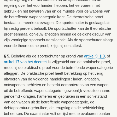
regeling over het voorhanden hebben, het vervoeren, het
gebruik en het bewaren van en de munitie voor de wapens van
de betreffende wapencategorie kent. De theoretische proef
bestaat uit meerkeuzevragen. De sportschutter is geslaagd als
hij zestig percent behaalt. De sportschutter kan de theoretische
proef eenmaal opnieuw afleggen binnen de geldigheidsduur van
zijn voorlopige sportschutterslicentie. Als de sportschutter slaagt
voor de theoretische proef, krijgt hij een attest.
§ 5.
Behalve als de sportschutter op grond van
artikel 9, § 3
, of
artikel 17 van het decreet
is vrijgesteld van de praktische proef,
moet hij de praktische proef voor de betreffende wapencategorie
afleggen. De praktische proef heeft betrekking op het veilig
uitvoeren van de volgende handelingen : laden, ontladen,
ontwapenen, schieten en beperkt demonteren van een wapen
uit de betreffende wapencategorie - gewoonlijk velduiteenname
genoemd - dragen, hanteren en gebruiken in een schietstand
van een wapen uit de betreffende wapencategorie, de
richtapparatuur gebruiken, de terugslag en de schietrichting
beheersen. De examinator vult de lijst met te evalueren punten