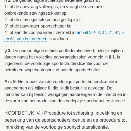
§ 2.
De gemachtigde schietsportfederatie gaat na :
1° of de aanvraag volledig is, en vraagt de eventuele
ontbrekende stavingsstukken op;
2° of de stavingsstukken nog geldig zijn;
3° of de aanvrager sportschutter is;
4° of aan de voorwaarden, vermeld in
artikel 9, § 2, 1°, 2°, 4°, 5°
en 6°, van het decreet
, is voldaan.
§ 3.
De gemachtigde schietsportfederatie levert, uiterlijk vijftien
dagen nadat het volledige aanvraagdossier, vermeld in § 1, is
ingediend, de voorlopige sportschutterslicentie voor de
betrokken wapencategorie af aan de sportschutter.
Art. 9.
Het model van de voorlopige sportschutterslicentie is
opgenomen als bijlage II, die bij dit besluit is gevoegd. De
minister kan bij besluit wijzigingen aanbrengen in de inhoud en in
de vorm van het model van de voorlopige sportschutterslicentie.
HOOFDSTUK IV. - Procedure tot schorsing, intrekking en
beperking van de sportschutterslicentie en de procedure tot
intrekking van de voorlopige sportschutterslicentie.