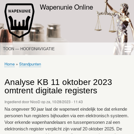
Overslaan
Wapenunie Online
en
naar
de
inhoud
gaan
TOON — HOOFDNAVIGATIE
HOOFDNAVIGATIE
HOME
NIEUWS
DE WAPENWET
STANDPUNTEN
PORTALEN
OVER WAPENUNIE
Home
Standpunten
Kruimelpad
Analyse KB 11 oktober 2023
omtrent digitale registers
Ingediend door
NicoD
op
za, 10/28/2023 - 11:43
Na ongeveer 90 jaar laat de wapenwet eindelijk toe dat erkende
personen hun registers bijhouden via een elektronisch systeem.
Voor erkende wapenhandelaars en tussenpersonen zal een
elektronisch register verplicht zijn vanaf 20 oktober 2025. De