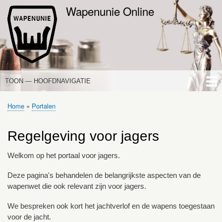
Overslaan
Wapenunie Online
en
naar
de
inhoud
gaan
TOON — HOOFDNAVIGATIE
HOOFDNAVIGATIE
HOME
NIEUWS
DE WAPENWET
STANDPUNTEN
PORTALEN
OVER WAPENUNIE
Home
Portalen
Kruimelpad
Regelgeving voor jagers
Welkom op het portaal voor jagers.
Deze pagina's behandelen de belangrijkste aspecten van de
wapenwet die ook relevant zijn voor jagers.
We bespreken ook kort het jachtverlof en de wapens toegestaan
voor de jacht.