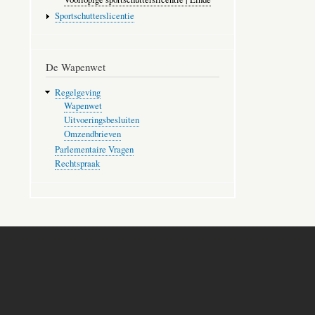
Sportschutterslicentie
De Wapenwet
Regelgeving
Wapenwet
Uitvoeringsbesluiten
Omzendbrieven
Parlementaire Vragen
Rechtspraak