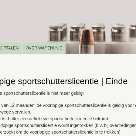
Overslaan
en
naar
de
inhoud
gaan
PORTALEN
OVER WAPENUNIE
pige sportschutterslicentie | Einde
 sportschutterslicentie is niet meer geldig:
 van 12 maanden: de voorlopige sportschutterslicentie is geldig vo
wege vervallen.
rtschutter een definitieve sportschutterslicentie bekomt
rlopige sportschutterslicentie wordt ingetrokken (b.v. bij overtreding
verzoekt om de voorlopige sportschutterslicentie in te trekken)