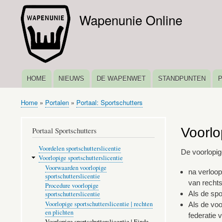
Wapenunie Online
HOME
NIEUWS
DE WAPENWET
STANDPUNTEN
HOOFDNAVIGATIE
Home
Portalen
Portaal: Sportschutters
Kruimelpad
Voorlo
Portaal Sportschutters
Voordelen sportschutterslicentie
De voorlopige
Voorlopige sportschutterslicentie
Voorwaarden voorlopige
na verloop
sportschutterslicentie
van rechts
Procedure voorlopige
Als de spo
sportschutterslicentie
Voorlopige sportschutterslicentie | rechten
Als de voo
en plichten
federatie 
Voorlopige sportschutterslicentie | Einde