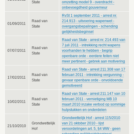
State
omzetting model 9 - overdracht -
onbevoegdheid gouverneur
RvSt 1 september 2011 - arrest nr.
Raad van
214.913 - uitvoering wapenwet -
01/09/2011
State
overgangsbepalingen - schending
gelijkheidsbeginsel
Raad van State - arrest nr. 214.493 van
7 juli 2011 - intrekking recht wapens
Raad van
07/07/2011
voorhanden te hebben - begrip
State
openbare orde - eerdere feiten niet
meer pertinent - gebrek aan motivering
Raad van State - arrest 211.308 van 17
Raad van
februari 2011 - intrekking vergunning -
17/02/2011
State
gevaar openbare orde - onvoldoende
gemotiveerd
Raad van State - arrest 211.147 van 10
Raad van
februari 2011 - vernietiging MB 10
10/02/2011
State
maart 2010 inzake verbod op sommige
hulpstukken en onderdelen
Grondwettelijk Hof - arrest 115/2010
Grondwettelijk
van 21 oktober 2010 - lijst
21/10/2010
Hof
veroordelingen art. 5, §4 WW - geen
schending gelijkheidsbeginsel