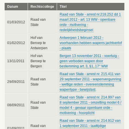
Datum
Rechtscollege
Titel
Raad van State - arrest nr.218.252 dd 1
Raad van
maart 2012 - art. 13 WW - openbare
01/03/2012
State
orde - motivering -
redelijkheidsbeginsel
Hof van
Antwerpen 1 februari 2012 -
01/02/2012
Beroep te
voorhanden hebben wapens jachtverlof
Antwerpen
- plaats
Hof van
Bergen 13 november 2011 - voertuig -
13/11/2011
Beroep te
geen verboden wapen door
Bergen
bestemming art. 3, §1, 17° WW
Raad van State - arrest nr. 215.411 van
Raad van
29 september 2011 - wapenvergunning
29/09/2011
State
- wettige reden - overeenstemming
wapentype - bewijslast
Raad van State - arrest nr. 214.997 van
Raad van
8 september 2011 - omzetting model 6 /
08/09/2011
State
model 4 - gevaar openbare orde -
motivering - hoorplicht
Raad van State - arrest nr. 214.912 van
Raad van
1 september 2011 - laattijdige
01/09/2011