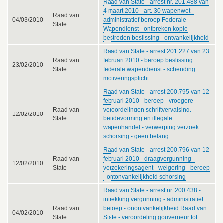
Raad van State - arrest nr. 201.488 van
4 maart 2010 - art. 30 wapenwet -
Raad van
04/03/2010
administratief beroep Federale
State
Wapendienst - ontbreken kopie
bestreden beslissing - ontvankelijkheid
Raad van State - arrest 201.227 van 23
Raad van
februari 2010 - beroep beslissing
23/02/2010
State
federale wapendienst - schending
motiveringsplicht
Raad van State - arrest 200.795 van 12
februari 2010 - beroep - vroegere
Raad van
veroordelingen schriftvervalsing,
12/02/2010
State
bendevorming en illegale
wapenhandel - verwerping verzoek
schorsing - geen belang
Raad van State - arrest 200.796 van 12
Raad van
februari 2010 - draagvergunning -
12/02/2010
State
verzekeringsagent - weigering - beroep
- ontonvankelijkheid schorsing
Raad van State - arrest nr. 200.438 -
intrekking vergunning - administratief
Raad van
beroep - onontvankelijkheid Raad van
04/02/2010
State
State - veroordeling gouverneur tot