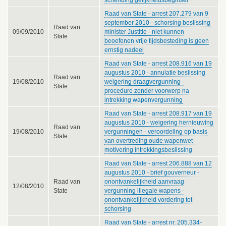
Raad van State - arrest 207.279 van 9
september 2010 - schorsing beslissing
Raad van
09/09/2010
minister Justitie - niet kunnen
State
beoefenen vrije tijdsbesteding is geen
ernstig nadeel
Raad van State - arrest 208.916 van 19
augustus 2010 - annulatie beslissing
Raad van
19/08/2010
weigering draagvergunning -
State
procedure zonder voorwerp na
intrekking wapenvergunning
Raad van State - arrest 208.917 van 19
augustus 2010 - weigering hernieuwing
Raad van
19/08/2010
vergunningen - veroordeling op basis
State
van overtreding oude wapenwet -
motivering intrekkingsbeslissing
Raad van State - arrest 206.888 van 12
augustus 2010 - brief gouverneur -
Raad van
onontvankelijkheid aanvraag
12/08/2010
State
vergunning illegale wapens -
onontvankelijkheid vordering tot
schorsing
Raad van State - arrest nr. 205.334-