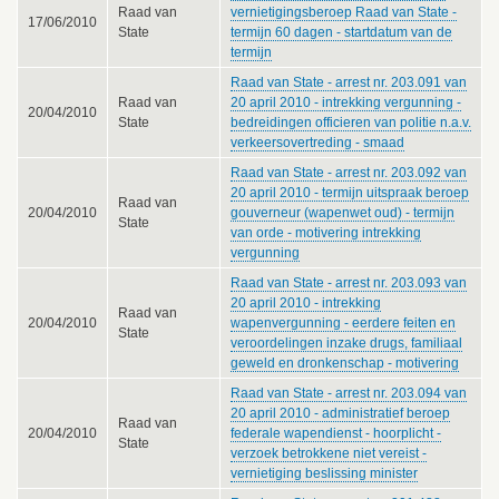
Raad van
vernietigingsberoep Raad van State -
17/06/2010
State
termijn 60 dagen - startdatum van de
termijn
Raad van State - arrest nr. 203.091 van
Raad van
20 april 2010 - intrekking vergunning -
20/04/2010
State
bedreidingen officieren van politie n.a.v.
verkeersovertreding - smaad
Raad van State - arrest nr. 203.092 van
20 april 2010 - termijn uitspraak beroep
Raad van
20/04/2010
gouverneur (wapenwet oud) - termijn
State
van orde - motivering intrekking
vergunning
Raad van State - arrest nr. 203.093 van
20 april 2010 - intrekking
Raad van
20/04/2010
wapenvergunning - eerdere feiten en
State
veroordelingen inzake drugs, familiaal
geweld en dronkenschap - motivering
Raad van State - arrest nr. 203.094 van
20 april 2010 - administratief beroep
Raad van
20/04/2010
federale wapendienst - hoorplicht -
State
verzoek betrokkene niet vereist -
vernietiging beslissing minister