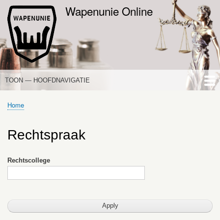
Overslaan
Wapenunie Online
en
naar
de
inhoud
gaan
TOON — HOOFDNAVIGATIE
HOOFDNAVIGATIE
HOME
NIEUWS
DE WAPENWET
STANDPUNTEN
PORTALEN
OVER WAPENUNIE
Home
Kruimelpad
Rechtspraak
Rechtscollege