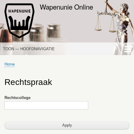
Overslaan
Wapenunie Online
en
naar
de
inhoud
gaan
TOON — HOOFDNAVIGATIE
HOOFDNAVIGATIE
HOME
NIEUWS
DE WAPENWET
STANDPUNTEN
PORTALEN
OVER WAPENUNIE
Home
Kruimelpad
Rechtspraak
Rechtscollege