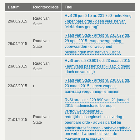
Datum
Rechtscollege
Titel
RvS 29 juni 215 nr. 231.790 - intrekking
Raad van
29/06/2015
- openbare orde - geen vereiste van
State
"vlekkeloos gedrag"
Raad van State - arrest nr. 231.029 dd.
Raad van
29 april 2015 - wapenvergunning -
29/04/2015
State
voorwaarden - onwettigheid
beslissingen minister van Justitie
RvSt arrest 230.601 dd. 23 maart 2015
Raad van
23/03/2015
- aanvraag passief bezit - laattijdigheid
State
- toch ontvankelijk
Raad van State - arrest nr. 230.601 dd.
23/03/2015
r
23 maart 2015 - erven wapen -
aanvraag vergunning- termijnen
RvSt arrest nr. 229.890 van 21 januari
2015 - administratief beroep -
vertrouwensbeginsel -
Raad van
redelijkheidsbeginsel - motivering -
21/01/2015
State
openbare orde - advies parket bij
administratief beroep - onbevoegdheid
om verbod wapenbezit voor de
toekomst uit te spreken