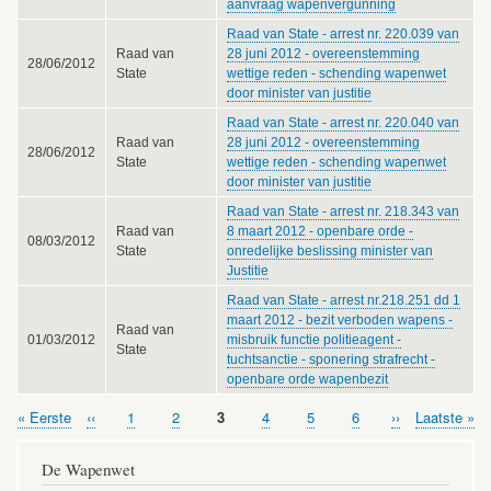
aanvraag wapenvergunning
Raad van State - arrest nr. 220.039 van
Raad van
28 juni 2012 - overeenstemming
28/06/2012
State
wettige reden - schending wapenwet
door minister van justitie
Raad van State - arrest nr. 220.040 van
Raad van
28 juni 2012 - overeenstemming
28/06/2012
State
wettige reden - schending wapenwet
door minister van justitie
Raad van State - arrest nr. 218.343 van
Raad van
8 maart 2012 - openbare orde -
08/03/2012
State
onredelijke beslissing minister van
Justitie
Raad van State - arrest nr.218.251 dd 1
maart 2012 - bezit verboden wapens -
Raad van
01/03/2012
misbruik functie politieagent -
State
tuchtsanctie - sponering strafrecht -
openbare orde wapenbezit
Eerste
« Eerste
Vorige
‹‹
Pagina
1
Pagina
2
Pagina
3
Pagina
4
Pagina
5
Pagina
6
Volgende
››
Laatste
Laatste »
Paginering
pagina
pagina
pagina
pagina
De Wapenwet