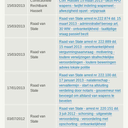
Correctionele
Corr. Hasselt 15 maart 2013 - bezit HFD
15/03/2013
Rechtbank
wapens - twijfel indeling wapenwet -
Hasselt
afwezigheid opzet - vrijspraak
Raad van State arrest nr.222.874 dd. 15
Raad van
maart 2013 - administratief beroep art.
15/03/2013
State
30 WW - ontvankelijkheid - laattijdige
vraag passief bezit
Raad van State arrest nr. 222.889 dd.
15 maart 2013 - onontvankelijkheid
Raad van
vergunningsaanvraag - motivering -
15/03/2013
State
loutere verwijzingen strafrechtelijke
veroordelingen - loutere beweringen
advies lokale politie
Raad van State arrest nr. 222.100 dd.
17 januari 2013 - nalatenschap -
Raad van
vervaltermijn - start na afsluiting
17/01/2013
State
verdeling door notaris - gouverneur niet
bevoegd om afstand van wapens te
bevelen
Raad van State - arrest nr. 220.151 dd.
3 juli 2012 - schorsing - uitgewiste
Raad van
03/07/2012
veroordeling - veroordeling met
State
opschorting - ontvankelijkheid