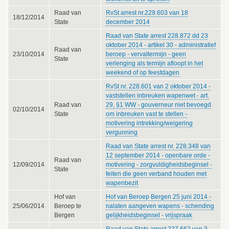
Raad van
RvSt arrest nr.229.603 van 18
18/12/2014
State
december 2014
Raad van State arrest 228.872 dd 23
oktober 2014 - artikel 30 - administratief
Raad van
23/10/2014
beroep - vervaltermijn - geen
State
verlenging als termijn afloopt in het
weekend of op feestdagen
RvSt nr. 228.601 van 2 oktober 2014 -
vaststellen inbreuken wapenwet - art.
Raad van
29, §1 WW - gouverneur niet bevoegd
02/10/2014
State
om inbreuken vast te stellen -
motivering intrekking/weigering
vergunning
Raad van State arrest nr. 228.348 van
12 september 2014 - openbare orde -
Raad van
12/09/2014
motivering - zorgvuldigheidsbeginsel -
State
feiten die geen verband houden met
wapenbezit
Hof van
Hof van Beroep Bergen 25 juni 2014 -
25/06/2014
Beroep te
nalaten aangeven wapens - schending
Bergen
gelijkheidsbeginsel - vrijspraak
Raad van State arrest 227.662 van 3