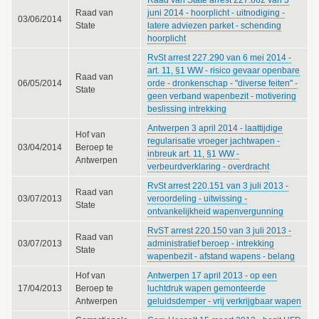
Raad van
juni 2014 - hoorplicht - uitnodiging -
03/06/2014
State
latere adviezen parket - schending
hoorplicht
RvSt arrest 227.290 van 6 mei 2014 -
art. 11, §1 WW - risico gevaar openbare
Raad van
06/05/2014
orde - dronkenschap - "diverse feiten" -
State
geen verband wapenbezit - motivering
beslissing intrekking
Antwerpen 3 april 2014 - laattijdige
Hof van
regularisatie vroeger jachtwapen -
03/04/2014
Beroep te
inbreuk art. 11, §1 WW -
Antwerpen
verbeurdverklaring - overdracht
RvSt arrest 220.151 van 3 juli 2013 -
Raad van
03/07/2013
veroordeling - uitwissing -
State
ontvankelijkheid wapenvergunning
RvST arrest 220.150 van 3 juli 2013 -
Raad van
03/07/2013
administratief beroep - intrekking
State
wapenbezit - afstand wapens - belang
Hof van
Antwerpen 17 april 2013 - op een
17/04/2013
Beroep te
luchtdruk wapen gemonteerde
Antwerpen
geluidsdemper - vrij verkrijgbaar wapen