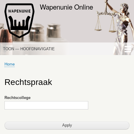
Overslaan
Wapenunie Online
en
naar
de
inhoud
gaan
TOON — HOOFDNAVIGATIE
HOOFDNAVIGATIE
HOME
NIEUWS
DE WAPENWET
STANDPUNTEN
PORTALEN
OVER WAPENUNIE
Home
Kruimelpad
Rechtspraak
Rechtscollege