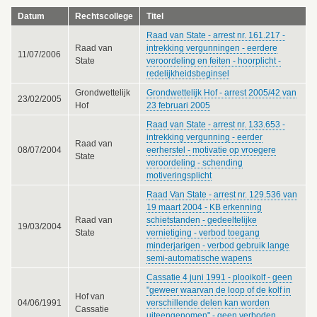
Datum
Rechtscollege
Titel
Raad van State - arrest nr. 161.217 -
Raad van
intrekking vergunningen - eerdere
11/07/2006
State
veroordeling en feiten - hoorplicht -
redelijkheidsbeginsel
Grondwettelijk
Grondwettelijk Hof - arrest 2005/42 van
23/02/2005
Hof
23 februari 2005
Raad van State - arrest nr. 133.653 -
intrekking vergunning - eerder
Raad van
08/07/2004
eerherstel - motivatie op vroegere
State
veroordeling - schending
motiveringsplicht
Raad Van State - arrest nr. 129.536 van
19 maart 2004 - KB erkenning
Raad van
schietstanden - gedeeltelijke
19/03/2004
State
vernietiging - verbod toegang
minderjarigen - verbod gebruik lange
semi-automatische wapens
Cassatie 4 juni 1991 - plooikolf - geen
"geweer waarvan de loop of de kolf in
Hof van
04/06/1991
verschillende delen kan worden
Cassatie
uiteengenomen" - geen verboden