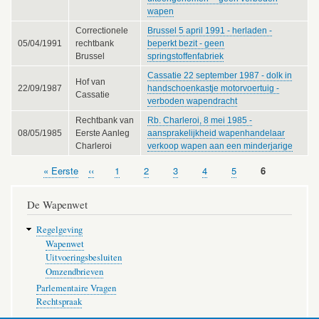
wapen
Correctionele
Brussel 5 april 1991 - herladen -
05/04/1991
rechtbank
beperkt bezit - geen
Brussel
springstoffenfabriek
Cassatie 22 september 1987 - dolk in
Hof van
22/09/1987
handschoenkastje motorvoertuig -
Cassatie
verboden wapendracht
Rechtbank van
Rb. Charleroi, 8 mei 1985 -
08/05/1985
Eerste Aanleg
aansprakelijkheid wapenhandelaar
Charleroi
verkoop wapen aan een minderjarige
Eerste
« Eerste
Vorige
‹‹
Pagina
1
Pagina
2
Pagina
3
Pagina
4
Pagina
5
Pagina
6
Paginering
pagina
pagina
De Wapenwet
Regelgeving
Wapenwet
Uitvoeringsbesluiten
Omzendbrieven
Parlementaire Vragen
Rechtspraak